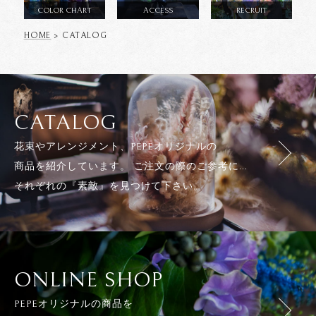
COLOR CHART
ACCESS
RECRUIT
HOME
> CATALOG
CATALOG
花束やアレンジメント、PEPEオリジナルの
商品を紹介しています。 ご注文の際のご参考に...
それぞれの『素敵』を見つけて下さい。
ONLINE SHOP
PEPEオリジナルの商品を