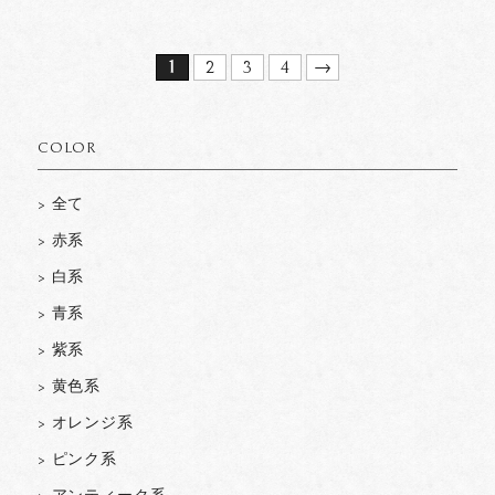
1
2
3
4
→
COLOR
> 全て
> 赤系
> 白系
> 青系
> 紫系
> 黄色系
> オレンジ系
> ピンク系