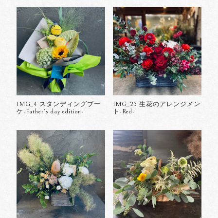
IMG_4 スタンディングブー
IMG_25 生花のアレンジメン
ケ-Father’s day edition-
ト-Red-