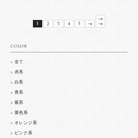
→
1
2
3
4
5
→
→
COLOR
> 全て
> 赤系
> 白系
> 青系
> 紫系
> 黄色系
> オレンジ系
> ピンク系