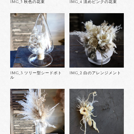
IMG_5 秋色の花束
IMG_4 淡めピンクの花束
IMG_3 ツリー型シードボト
IMG_2 白のアレンジメント
ル