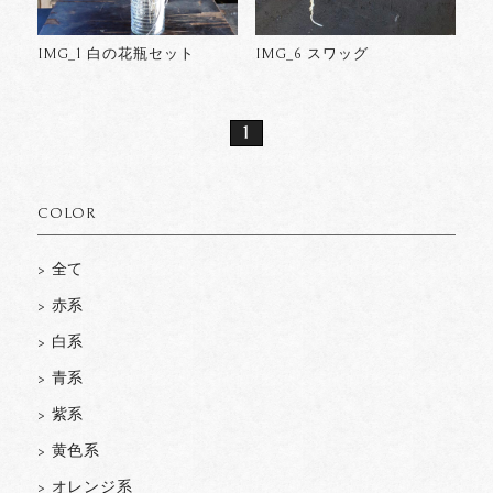
IMG_1 白の花瓶セット
IMG_6 スワッグ
1
COLOR
> 全て
> 赤系
> 白系
> 青系
> 紫系
> 黄色系
> オレンジ系